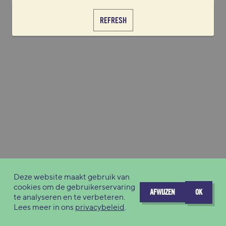
REFRESH
Deze website maakt gebruik van
cookies om de gebruikerservaring
AFWIJZEN
OK
te analyseren en te verbeteren.
Lees meer in ons
privacybeleid
.