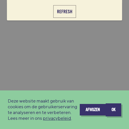
REFRESH
Deze website maakt gebruik van
cookies om de gebruikerservaring
AFWIJZEN
OK
te analyseren en te verbeteren.
Lees meer in ons
privacybeleid
.