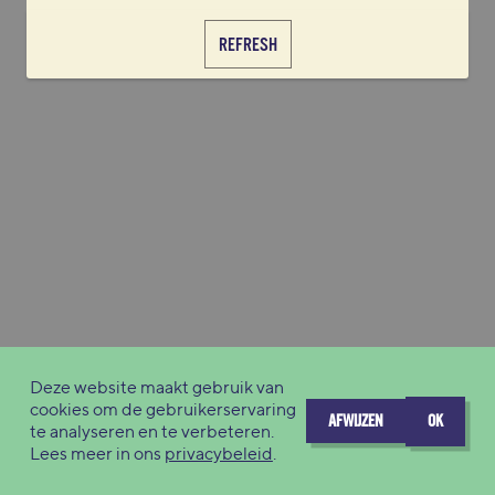
REFRESH
Deze website maakt gebruik van
cookies om de gebruikerservaring
AFWIJZEN
OK
te analyseren en te verbeteren.
Lees meer in ons
privacybeleid
.