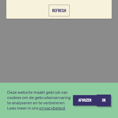
REFRESH
Deze website maakt gebruik van
cookies om de gebruikerservaring
AFWIJZEN
OK
te analyseren en te verbeteren.
Lees meer in ons
privacybeleid
.