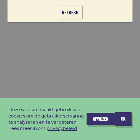
REFRESH
Deze website maakt gebruik van
cookies om de gebruikerservaring
AFWIJZEN
OK
te analyseren en te verbeteren.
Lees meer in ons
privacybeleid
.