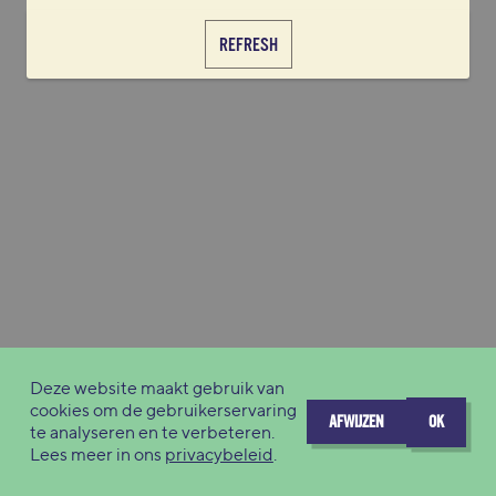
REFRESH
Deze website maakt gebruik van
cookies om de gebruikerservaring
AFWIJZEN
OK
te analyseren en te verbeteren.
Lees meer in ons
privacybeleid
.