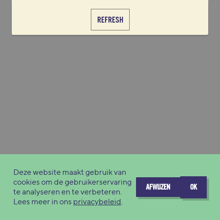
REFRESH
Deze website maakt gebruik van
cookies om de gebruikerservaring
AFWIJZEN
OK
te analyseren en te verbeteren.
Lees meer in ons
privacybeleid
.