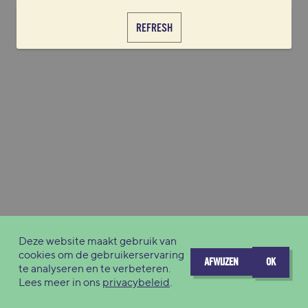
REFRESH
Deze website maakt gebruik van
cookies om de gebruikerservaring
AFWIJZEN
OK
te analyseren en te verbeteren.
Lees meer in ons
privacybeleid
.