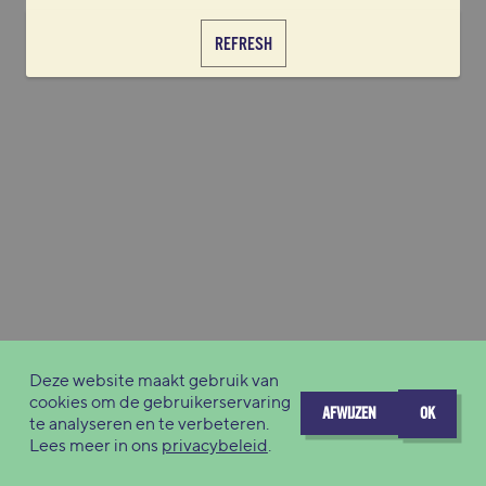
REFRESH
Deze website maakt gebruik van
cookies om de gebruikerservaring
AFWIJZEN
OK
te analyseren en te verbeteren.
Lees meer in ons
privacybeleid
.