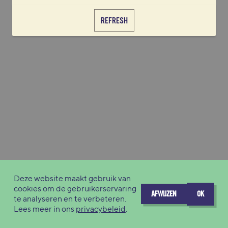
REFRESH
Deze website maakt gebruik van
cookies om de gebruikerservaring
AFWIJZEN
OK
te analyseren en te verbeteren.
Lees meer in ons
privacybeleid
.