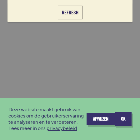
REFRESH
Deze website maakt gebruik van
cookies om de gebruikerservaring
AFWIJZEN
OK
te analyseren en te verbeteren.
Lees meer in ons
privacybeleid
.