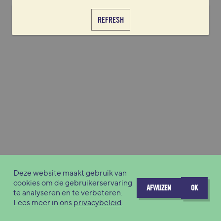
REFRESH
Deze website maakt gebruik van
cookies om de gebruikerservaring
AFWIJZEN
OK
te analyseren en te verbeteren.
Lees meer in ons
privacybeleid
.