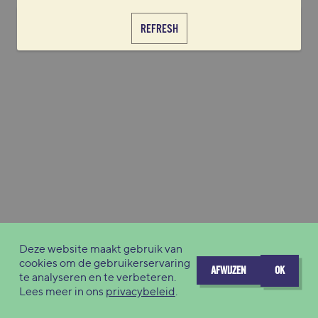
REFRESH
Deze website maakt gebruik van
cookies om de gebruikerservaring
AFWIJZEN
OK
te analyseren en te verbeteren.
Lees meer in ons
privacybeleid
.