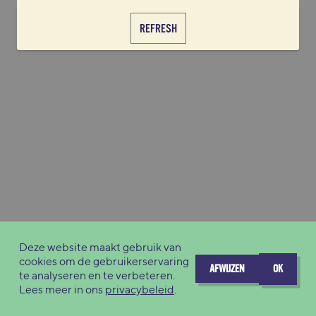
REFRESH
Deze website maakt gebruik van
cookies om de gebruikerservaring
AFWIJZEN
OK
te analyseren en te verbeteren.
Lees meer in ons
privacybeleid
.