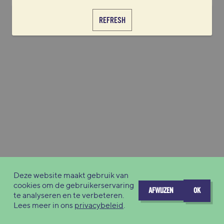
REFRESH
Deze website maakt gebruik van
cookies om de gebruikerservaring
AFWIJZEN
OK
te analyseren en te verbeteren.
Lees meer in ons
privacybeleid
.