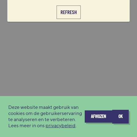
REFRESH
Deze website maakt gebruik van
cookies om de gebruikerservaring
AFWIJZEN
OK
te analyseren en te verbeteren.
Lees meer in ons
privacybeleid
.