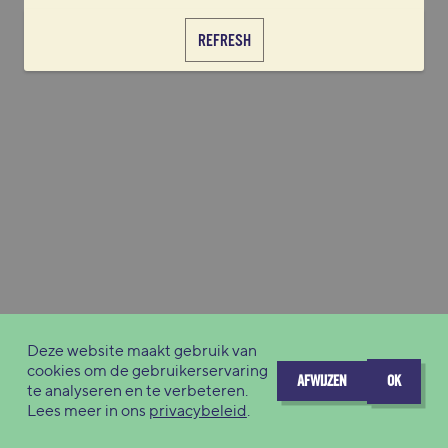
REFRESH
Deze website maakt gebruik van
cookies om de gebruikerservaring
AFWIJZEN
OK
te analyseren en te verbeteren.
Lees meer in ons
privacybeleid
.