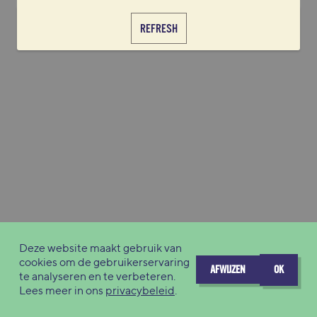
REFRESH
Deze website maakt gebruik van
cookies om de gebruikerservaring
AFWIJZEN
OK
te analyseren en te verbeteren.
Lees meer in ons
privacybeleid
.