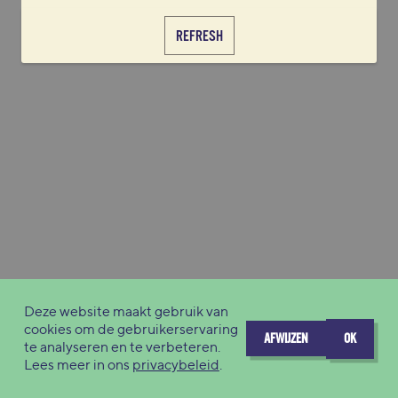
REFRESH
Deze website maakt gebruik van
cookies om de gebruikerservaring
AFWIJZEN
OK
te analyseren en te verbeteren.
Lees meer in ons
privacybeleid
.