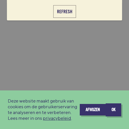
REFRESH
Deze website maakt gebruik van
cookies om de gebruikerservaring
AFWIJZEN
OK
te analyseren en te verbeteren.
Lees meer in ons
privacybeleid
.