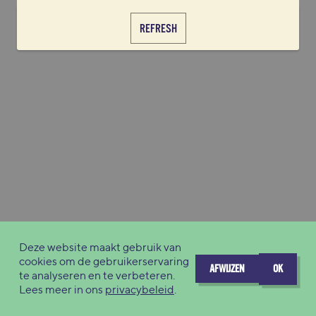
REFRESH
Deze website maakt gebruik van
cookies om de gebruikerservaring
AFWIJZEN
OK
te analyseren en te verbeteren.
Lees meer in ons
privacybeleid
.