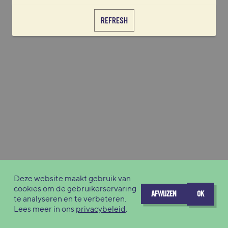
REFRESH
Deze website maakt gebruik van
cookies om de gebruikerservaring
AFWIJZEN
OK
te analyseren en te verbeteren.
Lees meer in ons
privacybeleid
.