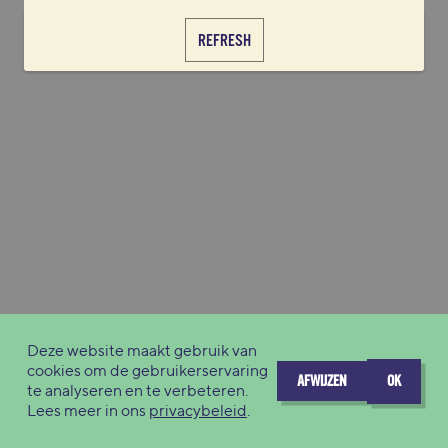
REFRESH
Deze website maakt gebruik van
cookies om de gebruikerservaring
AFWIJZEN
OK
te analyseren en te verbeteren.
Lees meer in ons
privacybeleid
.